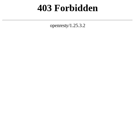
设为首页
收藏本站
开启辅助访问
登录
立即注册
学校概况
新闻中心
党建园地
文明创建
社团活动
教育教学
普法
家长学校
漯河实验k8网址 开展新生报到资助宣传活动