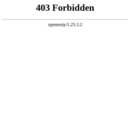
设为首页
收藏本站
开启辅助访问
登录
立即注册
学校概况
新闻中心
党建园地
文明创建
社团活动
教育教学
普法
家长学校
漯河实验k8网址 开展新生报到资助宣传活动