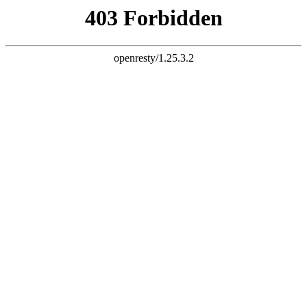
天生赢家K22
您的浏览器版本过低，为保证更佳的浏览体验，
请点击更新高版
本浏览器
以后再说
X
铝乐金属制品有限公司
LVLE METAL PRODUCTS CO., LTD
专注天生赢家K22
25
年！
世界500强地产企业天生赢家K22供应厂家
全国服务热线：
13927296893
首页
关于我们