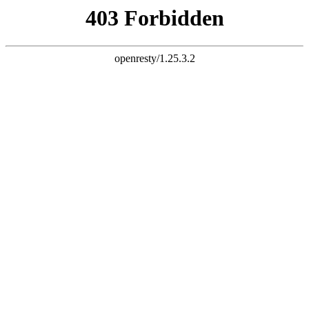
天生赢家K22
您的浏览器版本过低，为保证更佳的浏览体验，
请点击更新高版
本浏览器
以后再说
X
铝乐金属制品有限公司
LVLE METAL PRODUCTS CO., LTD
专注天生赢家K22
25
年！
世界500强地产企业天生赢家K22供应厂家
全国服务热线：
13927296893
首页
关于我们