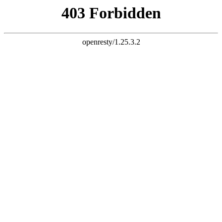
天生赢家K22
您的浏览器版本过低，为保证更佳的浏览体验，
请点击更新高版
本浏览器
以后再说
X
铝乐金属制品有限公司
LVLE METAL PRODUCTS CO., LTD
专注天生赢家K22
25
年！
世界500强地产企业天生赢家K22供应厂家
全国服务热线：
13927296893
首页
关于我们