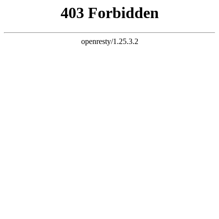
天生赢家K22
您的浏览器版本过低，为保证更佳的浏览体验，
请点击更新高版
本浏览器
以后再说
X
铝乐金属制品有限公司
LVLE METAL PRODUCTS CO., LTD
专注天生赢家K22
25
年！
世界500强地产企业天生赢家K22供应厂家
全国服务热线：
13927296893
首页
关于我们