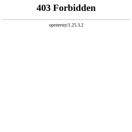
天生赢家K22
您的浏览器版本过低，为保证更佳的浏览体验，
请点击更新高版
本浏览器
以后再说
X
铝乐金属制品有限公司
LVLE METAL PRODUCTS CO., LTD
专注天生赢家K22
25
年！
世界500强地产企业天生赢家K22供应厂家
全国服务热线：
13927296893
首页
关于我们