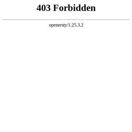
天生赢家K22
您的浏览器版本过低，为保证更佳的浏览体验，
请点击更新高版
本浏览器
以后再说
X
铝乐金属制品有限公司
LVLE METAL PRODUCTS CO., LTD
专注天生赢家K22
25
年！
世界500强地产企业天生赢家K22供应厂家
全国服务热线：
13927296893
首页
关于我们