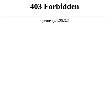
天生赢家K22
您的浏览器版本过低，为保证更佳的浏览体验，
请点击更新高版
本浏览器
以后再说
X
铝乐金属制品有限公司
LVLE METAL PRODUCTS CO., LTD
专注天生赢家K22
25
年！
世界500强地产企业天生赢家K22供应厂家
全国服务热线：
13927296893
首页
关于我们