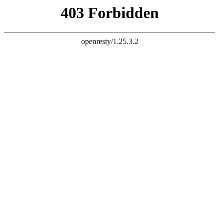
天生赢家K22
您的浏览器版本过低，为保证更佳的浏览体验，
请点击更新高版
本浏览器
以后再说
X
铝乐金属制品有限公司
LVLE METAL PRODUCTS CO., LTD
专注天生赢家K22
25
年！
世界500强地产企业天生赢家K22供应厂家
全国服务热线：
13927296893
首页
关于我们