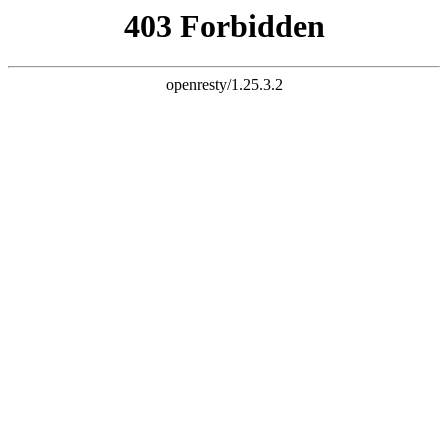
天生赢家K22
您的浏览器版本过低，为保证更佳的浏览体验，
请点击更新高版
本浏览器
以后再说
X
铝乐金属制品有限公司
LVLE METAL PRODUCTS CO., LTD
专注天生赢家K22
25
年！
世界500强地产企业天生赢家K22供应厂家
全国服务热线：
13927296893
首页
关于我们