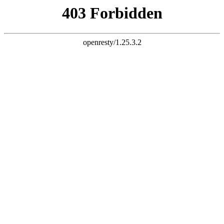
天生赢家K22
您的浏览器版本过低，为保证更佳的浏览体验，
请点击更新高版
本浏览器
以后再说
X
铝乐金属制品有限公司
LVLE METAL PRODUCTS CO., LTD
专注天生赢家K22
25
年！
世界500强地产企业天生赢家K22供应厂家
全国服务热线：
13927296893
首页
关于我们