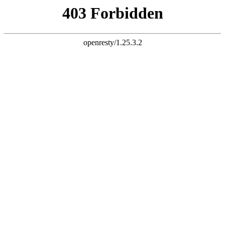
天生赢家K22
您的浏览器版本过低，为保证更佳的浏览体验，
请点击更新高版
本浏览器
以后再说
X
铝乐金属制品有限公司
LVLE METAL PRODUCTS CO., LTD
专注天生赢家K22
25
年！
世界500强地产企业天生赢家K22供应厂家
全国服务热线：
13927296893
首页
关于我们